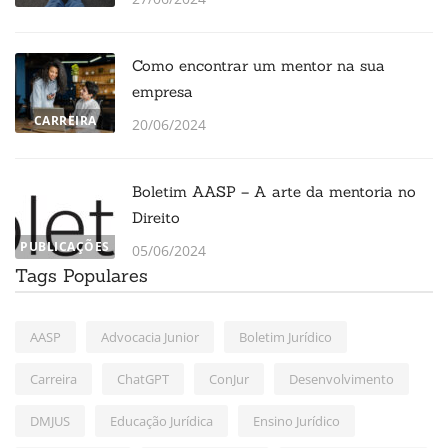
Como encontrar um mentor na sua
empresa
CARREIRA
20/06/2024
Boletim AASP – A arte da mentoria no
Direito
PUBLICAÇÕES
05/06/2024
Tags Populares
AASP
Advocacia Junior
Boletim Jurídico
Carreira
ChatGPT
ConJur
Desenvolvimento
DMJUS
Educação Jurídica
Ensino Jurídico