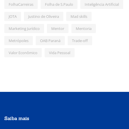
FolhaCarreiras
Folha de S.Paulo
Inteligência Artificial
JOTA
Justino de Oliveira
Mad skills
Marketing Jurídico
Mentor
Mentoria
Metrópoles
OAB Paraná
Trade-off
Valor Econômico
Vida Pessoal
Saiba mais