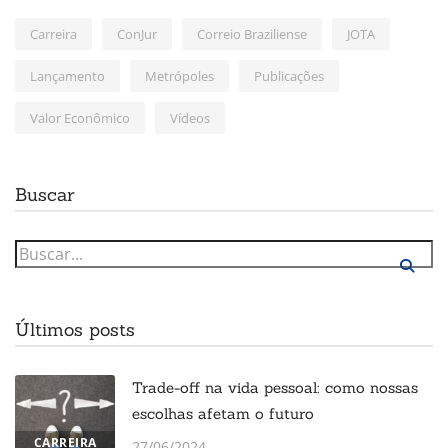
Carreira
ConJur
Correio Braziliense
JOTA
Lançamento
Metrópoles
Publicações
Valor Econômico
Vídeos
Buscar
Últimos posts
Trade-off na vida pessoal: como nossas
escolhas afetam o futuro
CARREIRA
27/06/2024