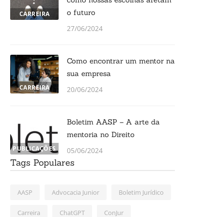
o futuro
CARREIRA
27/06/2024
Como encontrar um mentor na
sua empresa
CARREIRA
20/06/2024
Boletim AASP – A arte da
mentoria no Direito
PUBLICAÇÕES
05/06/2024
Tags Populares
AASP
Advocacia Junior
Boletim Jurídico
Carreira
ChatGPT
ConJur