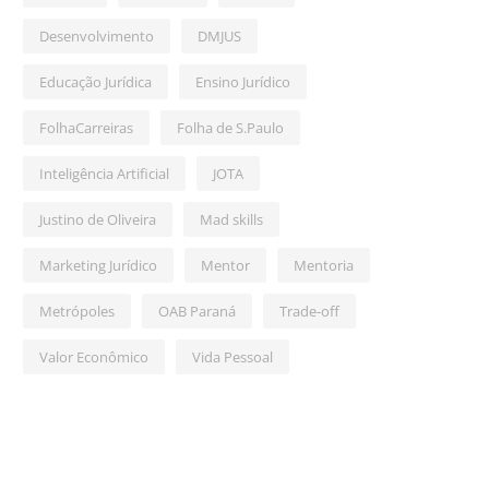
Desenvolvimento
DMJUS
Educação Jurídica
Ensino Jurídico
FolhaCarreiras
Folha de S.Paulo
Inteligência Artificial
JOTA
Justino de Oliveira
Mad skills
Marketing Jurídico
Mentor
Mentoria
Metrópoles
OAB Paraná
Trade-off
Valor Econômico
Vida Pessoal