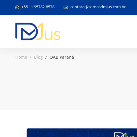
+55 11 95782-8578
contato@somosdmjus.com.br
Home
Blog
OAB Paraná