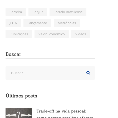
Carreira
ConJur
Correio Braziliense
JOTA
Lançamento
Metrópoles
Publicações
Valor Econômico
Vídeos
Buscar
Últimos posts
Trade-off na vida pessoal:
como nossas escolhas afetam