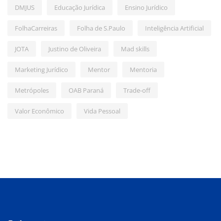
DMJUS
Educação Jurídica
Ensino Jurídico
FolhaCarreiras
Folha de S.Paulo
Inteligência Artificial
JOTA
Justino de Oliveira
Mad skills
Marketing Jurídico
Mentor
Mentoria
Metrópoles
OAB Paraná
Trade-off
Valor Econômico
Vida Pessoal