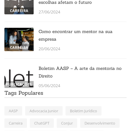
escolhas afetam o futuro
CARREIRA
27/06/2024
Como encontrar um mentor na sua
empresa
CARREIRA
20/06/2024
Boletim AASP – A arte da mentoria no
Direito
PUBLICAÇÕES
05/06/2024
Tags Populares
AASP
Advocacia Junior
Boletim Jurídico
Carreira
ChatGPT
ConJur
Desenvolvimento