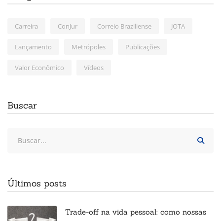
Carreira
ConJur
Correio Braziliense
JOTA
Lançamento
Metrópoles
Publicações
Valor Econômico
Vídeos
Buscar
Últimos posts
Trade-off na vida pessoal: como nossas