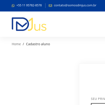
+55 11 95782-8578
contato@somosdmjus.com.br
Home
Cadastro aluno
SEU PR